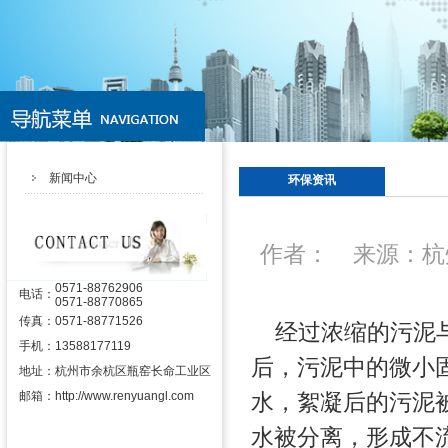
新闻中心
环保资讯
作者： 来源：杭州
0571-88762906
电话：
0571-88770865
传真：
0571-88771526
经过浓缩的污泥与
手机：
13588177119
后，污泥中的微小
地址：
杭州市余杭区瓶窑长命工业区
邮箱：
http://www.renyuangl.com
水，絮凝后的污泥
水被分离，形成不