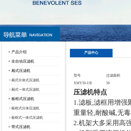
产品介绍
产品中心
全自动压滤机
厢式压滤机
型号
过滤面积
厢式分体式压滤机
XMY50-UB
50
厢式一体式压滤机
压滤机特点
板框式压滤机
1.滤板,滤框用增
板框式分体压滤机
重量轻,耐酸碱,无
板框式一体式压滤机
2.机架大多采用高
带式压滤机