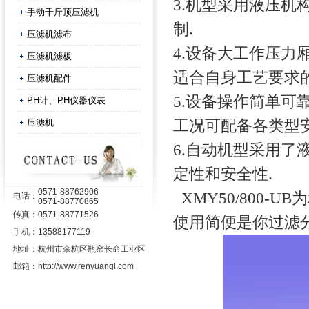
3.机型采用液压机
手动千斤顶压滤机
制.
压滤机滤布
4.设备大工作压力厢
压滤机滤板
适合自身工艺要求的
压滤机配件
5.设备操作简单可
PH计、PH仪器仪表
压滤机
工况可配备各类型
6.自动机型采用了
定性和安全性.
0571-88762906
XMY50/800-
电话：
0571-88770865
传真：
0571-88771526
使用简便是你过滤分
手机：
13588177119
地址：
杭州市余杭区瓶窑长命工业区
邮箱：
http://www.renyuangl.com