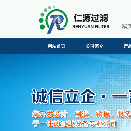
网站首页
公司简介
产