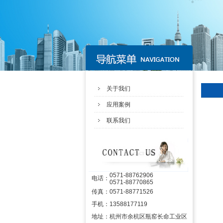
关于我们
应用案例
联系我们
0571-88762906
电话：
0571-88770865
传真：
0571-88771526
手机：
13588177119
地址：
杭州市余杭区瓶窑长命工业区