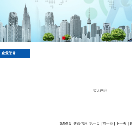
企业荣誉
暂无内容
第0/0页 共条信息 第一页 | 前一页 |
下一页
|