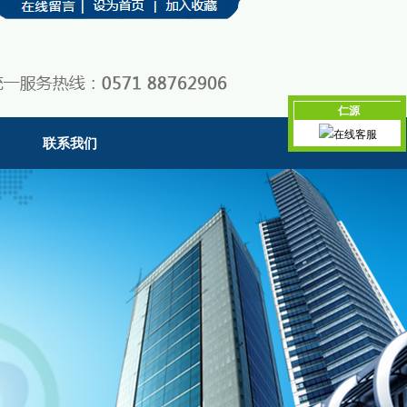
仁源
在线客服
联系我们